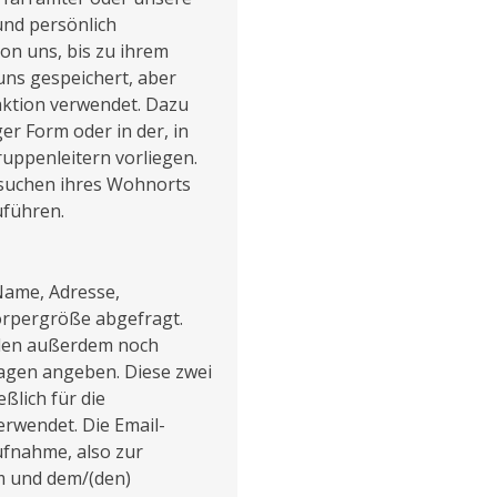
und persönlich
n uns, bis zu ihrem
uns gespeichert, aber
raktion verwendet. Dazu
er Form oder in der, in
ruppenleitern vorliegen.
suchen ihres Wohnorts
uführen.
Name, Adresse,
örpergröße abgefragt.
den außerdem noch
agen angeben. Diese zwei
ßlich für die
rwendet. Die Email-
fnahme, also zur
m und dem/(den)