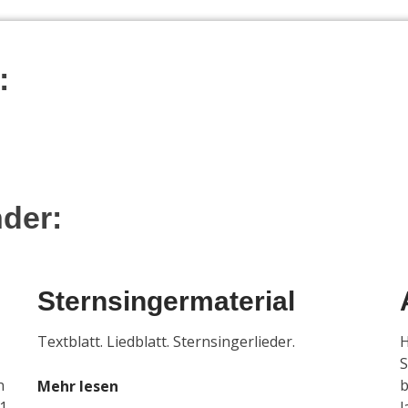
:
nder:
Sternsingermaterial
Textblatt. Liedblatt. Sternsingerlieder.
H
S
n
b
Mehr lesen
1
l