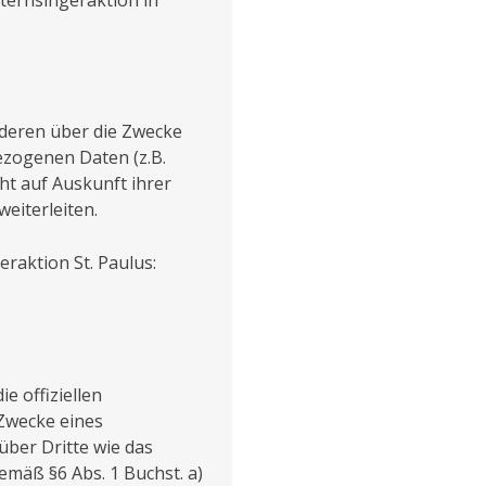
Sternsingeraktion in
nderen über die Zwecke
ezogenen Daten (z.B.
ht auf Auskunft ihrer
weiterleiten.
raktion St. Paulus:
e offiziellen
Zwecke eines
über Dritte wie das
gemäß §6 Abs. 1 Buchst. a)