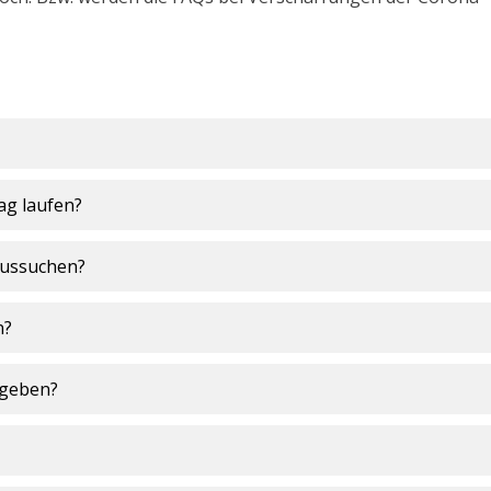
ag laufen?
aussuchen?
n?
 geben?