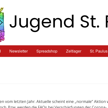
Jugend St. 
d
Newsletter
Spreadshop
Zeltlager
St. Paulus
n vom letzten Jahr. Aktuelle scheint eine „normale“ Aktion 
och. Bzw. werden die FAQs bei Verschärfungen der Corona-