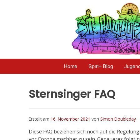
Home
Spiri– Blog
Jugen
Sternsinger FAQ
Erstellt am
16. November 2021
von
Simon Doubleday
Diese FAQ beziehen sich noch auf die Regelunge
vor Corona machbar zu sein. Genaueres folgt n